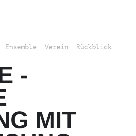
Ensemble
Verein
Rückblick
 -
E
G MIT