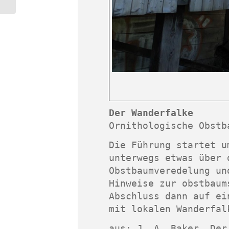
Frances McDormand
von Chloé Zhao
Der Wanderfalke
Ornithologische Obstb
Die Führung startet u
unterwegs etwas über 
Obstbaumveredelung un
Hinweise zur obstbaum
Abschluss dann auf ei
mit lokalen Wanderfal
aus: J. A. Baker,
Der