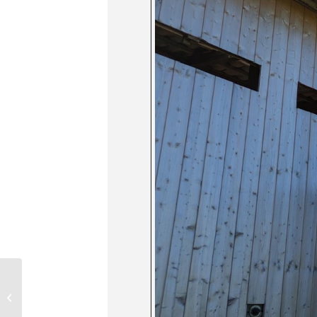
Die Linse
präsentiert:
Nomadland mit