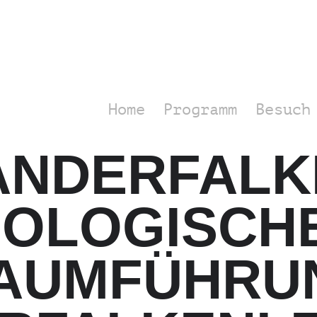
Home
Programm
Besuch
NDERFALKE
HOLOGISCH
AUMFÜHRUN